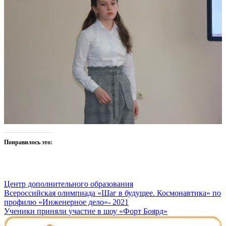
Понравилось это:
Центр дополнительного образования
Навигация
Всероссийская олимпиада «Шаг в будущее. Космонавтика» по
профилю «Инженерное дело»- 2021
по
Ученики приняли участие в шоу «Форт Боярд»
записям