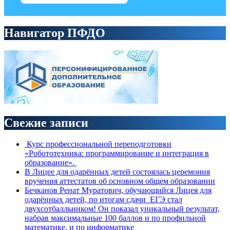
Навигатор ПФДО
Свежие записи
Курс профессиональной переподготовки
«Робототехника: программирование и интеграция в
образование».
В Лицее для одарённых детей состоялась церемония
вручения аттестатов об основном общем образовании
Бечканов Ренат Муратович, обучающийся Лицея для
одарённых детей, по итогам сдачи ЕГЭ стал
двухсотбалльником! Он показал уникальный результат,
набрав максимальные 100 баллов и по профильной
математике, и по информатике