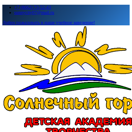
Перейти
+7 (8662) 73-52-43
к
sunnycity07@mail.ru
содержимому
Добро пожаловать в наше учебное заведение!