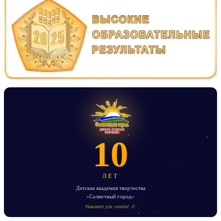
10
ЛЕТ
Детская академия творчества
«Солнечный город»
Нажмите для салюта! 🎉