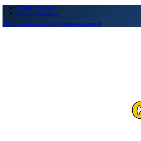
Перейти
+7 (8662) 73-52-43
к
sunnycity07@mail.ru
содержимому
Добро пожаловать в наше учебное заведение!