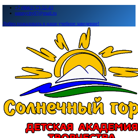
Перейти
+7 (8662) 73-52-43
к
sunnycity07@mail.ru
содержимому
Добро пожаловать в наше учебное заведение!