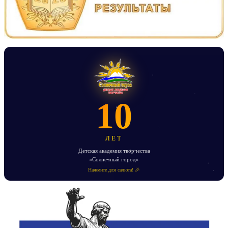
10
ЛЕТ
Детская академия творчества
«Солнечный город»
Нажмите для салюта! 🎉