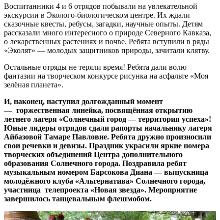
Воспитанники 4 и 6 отрядов побывали на увлекательной
экскурсии в Эколого-биологическом центре. Их ждали
сказочные квесты, ребусы, загадки, научные опыты. Детям
рассказали много интересного о природе Северного Кавказа,
о лекарственных растениях и почве. Ребята вступили в ряды
«Эколят» — молодых защитников природы, зачитали клятву.
Остальные отряды не теряли время! Ребята дали волю
фантазии на творческом конкурсе рисунка на асфальте «Моя
зелёная планета».
И, наконец, наступил долгожданный момент
— торжественная линейка, посвящённая открытию
летнего лагеря «Солнечный город — территория успеха»!
Юные лидеры отрядов сдали рапорты начальнику лагеря
Айбазовой Тамаре Павловне. Ребята дружно произносили
свои речевки и девизы. Праздник украсили яркие номера
творческих объединений Центра дополнительного
образования Солнечного города. Поздравила ребят
музыкальным номером Барсокова Диана — выпускница
молодёжного клуба «Альтернатива» Солнечного города,
участница телепроекта «Новая звезда». Мероприятие
завершилось танцевальным флешмобом.