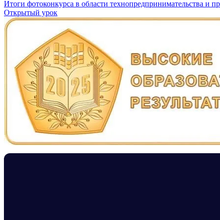
Навигация
Итоги фотоконкурса в области технопредпринимательства и п
Открытый урок
по
записям