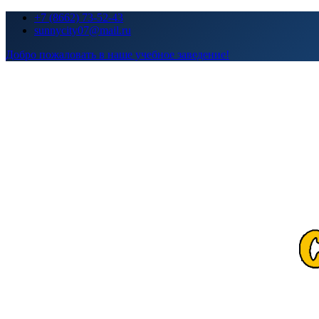
Перейти
+7 (8662) 73-52-43
к
sunnycity07@mail.ru
содержимому
Добро пожаловать в наше учебное заведение!