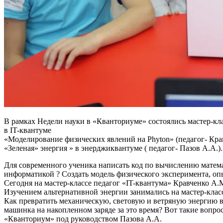
В рамках Недели науки в «Кванториуме» состоялись мастер-кл
в IT-квантуме
«Моделирование физических явлений на Phyton» (педагог- Кра
«Зеленая» энергия » в энерджиквантуме ( педагог- Пазов А.А.).
Для современного ученика написать код по вычислению математ
информатикой ? Создать модель физического эксперимента, оп
Сегодня на мастер-классе педагог «IT-квантума» Кравченко А.М
Изучением альтернативной энергии занимались на мастер-клас
Как превратить механическую, световую и ветряную энергию в 
машинка на накопленном заряде за это время? Вот такие вопр
«Кванториум» под руководством Пазова А.А.