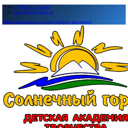
Перейти
+7 (8662) 73-52-43
к
sunnycity07@mail.ru
содержимому
Добро пожаловать в наше учебное заведение!