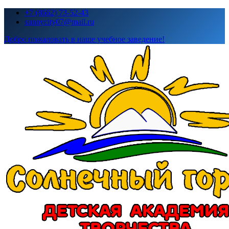
Перейти
+7 (8662) 73-52-43
к
sunnycity07@mail.ru
содержимому
Добро пожаловать в наше учебное заведение!