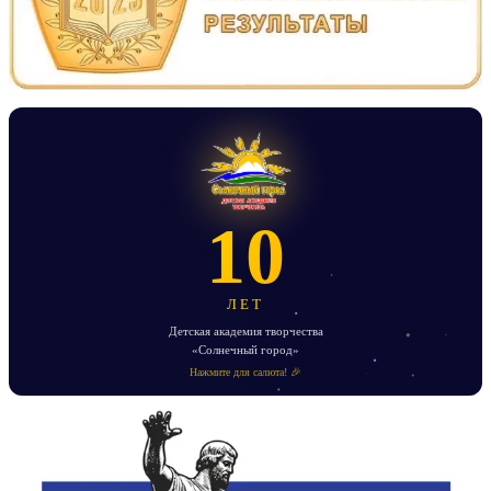
10
ЛЕТ
Детская академия творчества
«Солнечный город»
Нажмите для салюта! 🎉