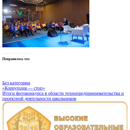
Понравилось это:
Без категории
Навигация
«Коррупция — стоп»
Итоги фотоконкурса в области технопредпринимательства и
по
проектной деятельности школьников
записям