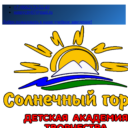
Перейти
+7 (8662) 73-52-43
к
sunnycity07@mail.ru
содержимому
Добро пожаловать в наше учебное заведение!