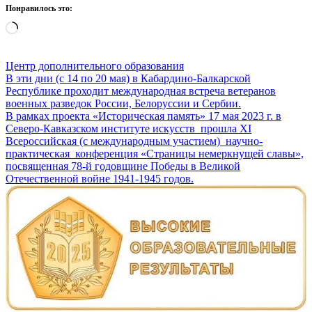
Понравилось это:
Загрузка…
Центр дополнительного образования
Навигация
В эти дни (с 14 по 20 мая) в Кабардино-Балкарской
Республике проходит международная встреча ветеранов
по
военных разведок России, Белоруссии и Сербии.
записям
В рамках проекта «Историческая память» 17 мая 2023 г. в
Северо-Кавказском институте искусств прошла XI
Всероссийская (с международным участием) научно-
практическая конференция «Страницы немеркнущей славы»,
посвященная 78-й годовщине Победы в Великой
Отечественной войне 1941-1945 годов.