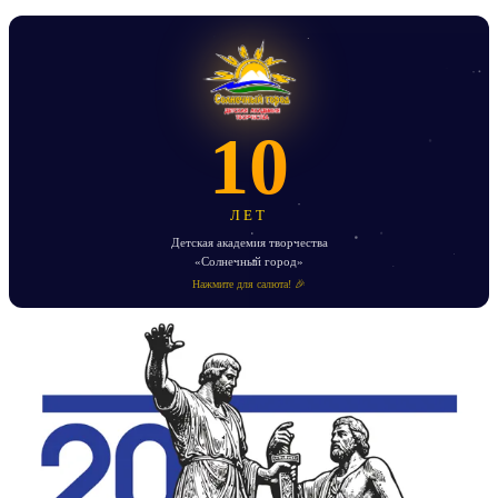
10
ЛЕТ
Детская академия творчества
«Солнечный город»
Нажмите для салюта! 🎉