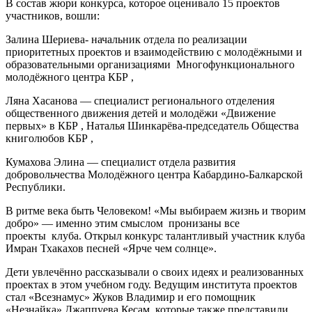
В состав жюри конкурса, которое оценивало 15 проектов
участников, вошли:
Залина Шериева- начальник отдела по реализации
приоритетных проектов и взаимодействию с молодёжными и
образовательными организациями Многофункционального
молодёжного центра КБР ,
Ляна Хасанова — специалист регионального отделения
общественного движения детей и молодёжи «Движение
первых» в КБР , Наталья Шинкарёва-председатель Общества
книголюбов КБР ,
Кумахова Элина — специалист отдела развития
добровольчества Молодёжного центра Кабардино-Балкарской
Республики.
В ритме века быть Человеком! «Мы выбираем жизнь и творим
добро» — именно этим смыслом пронизаны все
проекты клуба. Открыл конкурс талантливый участник клуба
Имран Тхакахов песней «Ярче чем солнце».
Дети увлечённо рассказывали о своих идеях и реализованных
проектах в этом учебном году. Ведущим института проектов
стал «Всезнамус» Жуков Владимир и его помощник
«Незнайка» Джаппуева Кесам, которые также представили