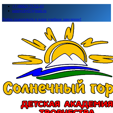
Перейти
+7 (8662) 73-52-43
к
sunnycity07@mail.ru
содержимому
Добро пожаловать в наше учебное заведение!