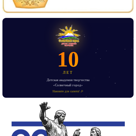
10
ЛЕТ
Детская академия творчества
«Солнечный город»
Нажмите для салюта! 🎉