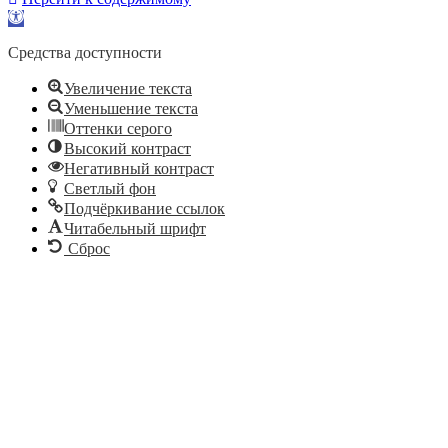
Открыть
панель
инструментов
Средства доступности
Увеличение текста
Уменьшение текста
Оттенки серого
Высокий контраст
Негативный контраст
Светлый фон
Подчёркивание ссылок
Читабельный шрифт
Сброс