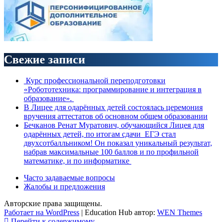
Свежие записи
Курс профессиональной переподготовки
«Робототехника: программирование и интеграция в
образование».
В Лицее для одарённых детей состоялась церемония
вручения аттестатов об основном общем образовании
Бечканов Ренат Муратович, обучающийся Лицея для
одарённых детей, по итогам сдачи ЕГЭ стал
двухсотбалльником! Он показал уникальный результат,
набрав максимальные 100 баллов и по профильной
математике, и по информатике
Часто задаваемые вопросы
Жалобы и предложения
Авторские права защищены.
Работает на WordPress
|
Education Hub автор:
WEN Themes
Перейти к содержимому