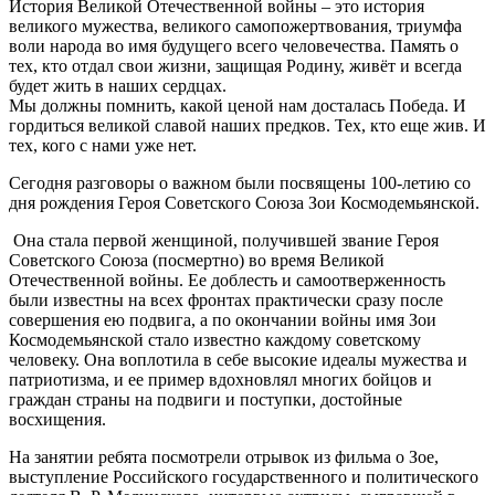
История Великой Отечественной войны – это история
великого мужества, великого самопожертвования, триумфа
воли народа во имя будущего всего человечества. Память о
тех, кто отдал свои жизни, защищая Родину, живёт и всегда
будет жить в наших сердцах.
Мы должны помнить, какой ценой нам досталась Победа. И
гордиться великой славой наших предков. Тех, кто еще жив. И
тех, кого с нами уже нет.
Сегодня разговоры о важном были посвящены 100-летию со
дня рождения Героя Советского Союза Зои Космодемьянской.
Она стала первой женщиной, получившей звание Героя
Советского Союза (посмертно) во время Великой
Отечественной войны. Ее доблесть и самоотверженность
были известны на всех фронтах практически сразу после
совершения ею подвига, а по окончании войны имя Зои
Космодемьянской стало известно каждому советскому
человеку. Она воплотила в себе высокие идеалы мужества и
патриотизма, и ее пример вдохновлял многих бойцов и
граждан страны на подвиги и поступки, достойные
восхищения.
На занятии ребята посмотрели отрывок из фильма о Зое,
выступление Российского государственного и политического