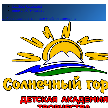
Перейти
+7 (8662) 73-52-43
к
sunnycity07@mail.ru
содержимому
Добро пожаловать в наше учебное заведение!