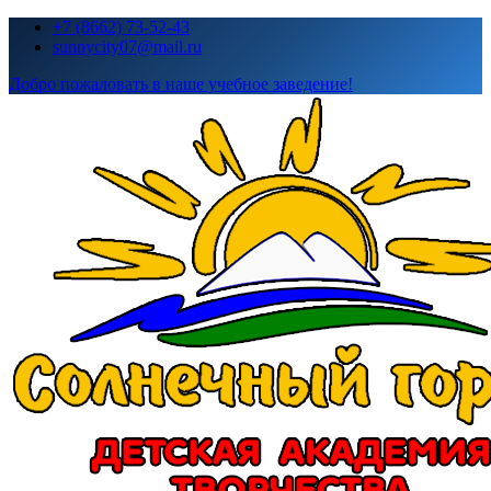
Перейти
+7 (8662) 73-52-43
к
sunnycity07@mail.ru
содержимому
Добро пожаловать в наше учебное заведение!