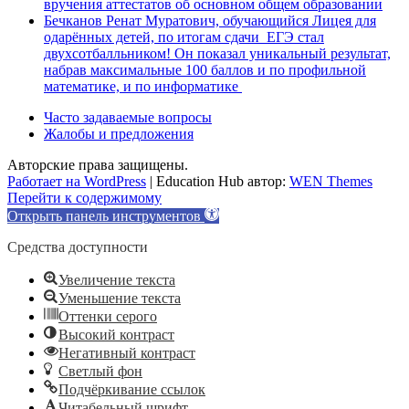
вручения аттестатов об основном общем образовании
Бечканов Ренат Муратович, обучающийся Лицея для
одарённых детей, по итогам сдачи ЕГЭ стал
двухсотбалльником! Он показал уникальный результат,
набрав максимальные 100 баллов и по профильной
математике, и по информатике
Часто задаваемые вопросы
Жалобы и предложения
Авторские права защищены.
Работает на WordPress
|
Education Hub автор:
WEN Themes
Перейти к содержимому
Открыть панель инструментов
Средства доступности
Увеличение текста
Уменьшение текста
Оттенки серого
Высокий контраст
Негативный контраст
Светлый фон
Подчёркивание ссылок
Читабельный шрифт