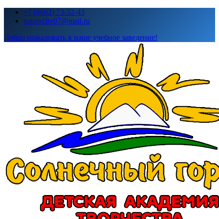
Перейти
+7 (8662) 73-52-43
к
sunnycity07@mail.ru
содержимому
Добро пожаловать в наше учебное заведение!