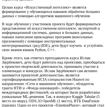
Целью курса «Искусственный интеллект» является
формирование у обучающихся навыков обработки больших
данных с помощью алгоритмов машинного обучения.
В ходе обучения у участников проекта будет
формироваться
представление об искусственном интеллекте, экспертной и
информационной системах, данных и больших данных,
навыки написания прикладных программ (консольных
приложений) с помощью инструментальных
интегрированных сред (IDE), дети будут изучать и углублять
свои знания языков Python, С++.
Кроме этого, как отметил преподаватель курса Ислам
Заурбекович, дети будут работать над проектами, приобщаться
к проектно-творческой деятельности, принимать участие в
олимпиадах и конкурсах. Ислам Заурбекович сам активно
занимается проектной деятельностью, является
сертифицированным HCIA-специалистом Huawei по
направлению «Сети и машинное обучение», обладатель
гранта НТИ и «Фонда инноваций», победитель
международных фестивалей, на которых были разработаны
уникальные ML-решения. Так, в конкурсе Kaggle Tabular (5
место по миру), ODS.AI OpenML (1 место), ВТБ DataFusion
(призер). Один из его проектов «EmotionPlayer», который стал