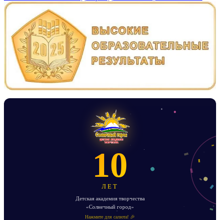
10
ЛЕТ
Детская академия творчества
«Солнечный город»
Нажмите для салюта! 🎉